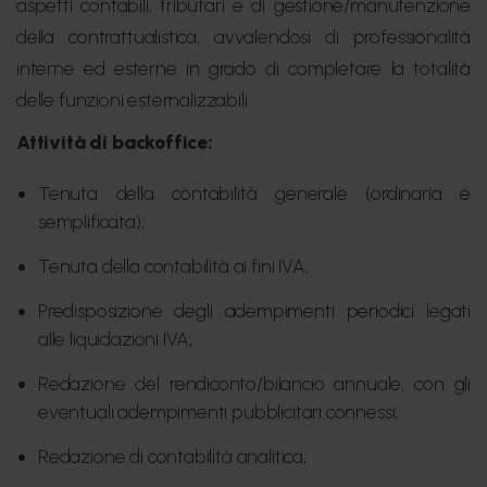
aspetti contabili, tributari e di gestione/manutenzione
della contrattualistica, avvalendosi di professionalità
interne ed esterne in grado di completare la totalità
delle funzioni esternalizzabili.
Attività di backoffice:
Tenuta della contabilità generale (ordinaria e
semplificata);
Tenuta della contabilità ai fini IVA;
Predisposizione degli adempimenti periodici legati
alle liquidazioni IVA;
Redazione del rendiconto/bilancio annuale, con gli
eventuali adempimenti pubblicitari connessi;
Redazione di contabilità analitica;