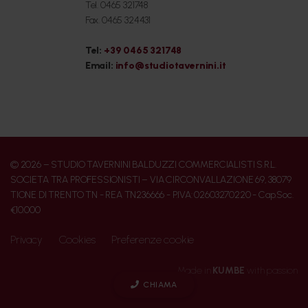
Tel. 0465 321748
Fax. 0465 324431
Tel:
+39 0465 321748
Email:
info@studiotavernini.it
© 2026 – STUDIO TAVERNINI BALDUZZI COMMERCIALISTI S.R.L.
SOCIETA TRA PROFESSIONISTI – VIA CIRCONVALLAZIONE 69, 38079
TIONE DI TRENTO TN - REA TN236666 - P.IVA: 02603270220 - Cap.Soc.
€10.000
Privacy
Cookies
Preferenze cookie
Made in
KUMBE
with passion
CHIAMA