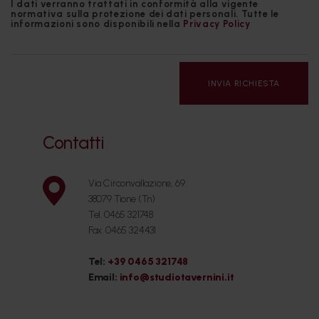
I dati verranno trattati in conformità alla vigente
normativa sulla protezione dei dati personali. Tutte le
informazioni sono disponibili nella
Privacy Policy
INVIA RICHIESTA
Contatti
Via Circonvallazione, 69.
38079 Tione (Tn)
Tel. 0465 321748
Fax. 0465 324431
Tel:
+39 0465 321748
Email:
info@studiotavernini.it