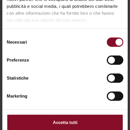
pubblicità e social media, i quali potrebbero combinarle
con altre informazioni che ha fornito loro o che hanno
raccolto dal suo utilizzo dei loro servizi.
Selezione
Necessari
del
consenso
Preferenze
Daniela Quarta
Statistiche
Praticante Dottore commercialista.
daniela@studiotavernini.it
Marketing
VEDI
Accetta tutti